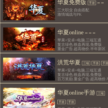
华夏免费版
手游
‌三大职业 自由搭配
激情城战与PK‌
华夏online
苹果+安卓+电脑.三端互通
复古绿色.铁血再现.免费版
重金广告.超高物价.半年新区
洪荒华夏
三端
手游
手
苹果+安卓+电脑.三端互通
复古绿色.铁血再现.免费版
百万奖励.重金广告.超高物价.
年新区
华夏online手游
三端
手游
手游